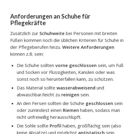
Anforderungen an Schuhe für
Pflegekräfte
Zusätzlich zur
Schuhweite
bei Personen mit breiten
Füßen kommen noch die üblichen Kriterien für Schuhe in
der Pflegeberufen hinzu.
Weitere Anforderungen
können z.B. sein:
Die Schuhe sollten
vorne geschlossen
sein, um Fuß
und Socken vor Flüssigkeiten, Kanülen oder was
sonst noch so herunterfallen kann, zu schützen.
Das Material sollte
wasserabweisend
und
abwaschbar/leicht zu
reinigen
sein.
An den Fersen sollten die Schuhe
geschlossen
sein
oder zumindest einen
Riemen
haben, sodass man
nicht unfreiwillig herausschlüpft.
Die Sohle sollte
Profil
haben, großflächig sein (also
keine Absätze) und möglichst
antistatisch
sein.